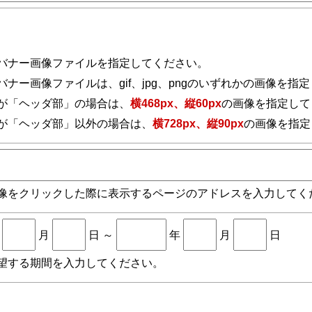
バナー画像ファイルを指定してください。
バナー画像ファイルは、gif、jpg、pngのいずれかの画像を指
が「ヘッダ部」の場合は、
横468px、縦60px
の画像を指定して
が「ヘッダ部」以外の場合は、
横728px、縦90px
の画像を指定
像をクリックした際に表示するページのアドレスを入力してく
年
月
日 ～
年
月
日
望する期間を入力してください。