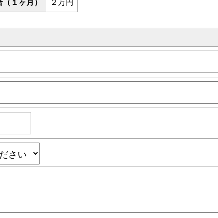
場合（１ヶ月）
２万円