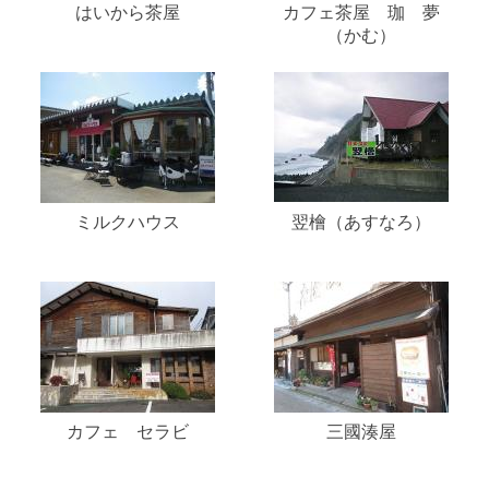
はいから茶屋
カフェ茶屋 珈 夢
（かむ）
ミルクハウス
翌檜（あすなろ）
カフェ セラビ
三國湊屋