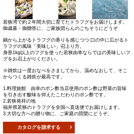
若狭湾で約２年間大切に育てたトラフグをお届けします。
御歳暮・御贈答に、ご家族団らんのごちそうにどうぞ
鍋から上がるトラフグの香りを感じつつ 口の中に広がるト
ラフグの風味「美味しい」召上り方。
身形1kg以上のフグを使った若狭由幸ならではの美味しいフ
グをお召上がりください。
※雑炊は一度おなべをさましてから、温めなおして、そこ
からつくる雑炊が最高です。
1.料理旅館 由幸のポン酢当店使用のポン酢は野菜の旨味
を引き出す酸味を抑えたこだわりのポン酢です。
2.若狭発祥の地
福井県若狭のトラフグを全国へ直送便でお届けします。
3.大切な方への贈り物に、ご家庭の団欒にどうぞ。
カタログを請求する