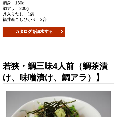
鯛身 130g
鯛アラ 200g
具入りだし 1袋
福井産こしひかり 2合
カタログを請求する
若狭・鯛三味4人前（鯛茶漬
け、味噌漬け、鯛アラ）】