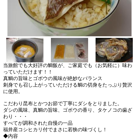
当旅館でも大好評の鯛飯が、ご家庭でも（お気軽に）味わ
っていただけます！！
真鯛の旨味とゴボウの風味が絶妙なバランス
刺身でも召し上がっていただける鯛の切身をたっぷり贅沢
に使用。
こだわり昆布とかつお節で丁寧にダシをとりました。
ダシの風味、真鯛の旨味、ゴボウの香り、タケノコの歯ざ
わり・・・
すべてが調和された自慢の一品
福井産コシヒカリ付でまさに若狭の味づくし！
◆内容