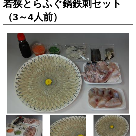
若狭とらふぐ鍋鉄刺セット
（3～4人前）