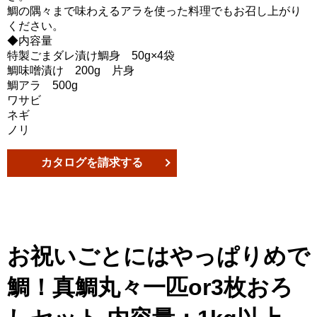
鯛の隅々まで味わえるアラを使った料理でもお召し上がり
ください。
◆内容量
特製ごまダレ漬け鯛身 50g×4袋
鯛味噌漬け 200g 片身
鯛アラ 500g
ワサビ
ネギ
ノリ
カタログを請求する
お祝いごとにはやっぱりめで
鯛！真鯛丸々一匹or3枚おろ