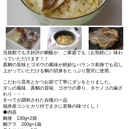
当旅館でも大好評の鯛飯が、ご家庭でも（お気軽に）味わ
っていただけます！！
真鯛の旨味とゴボウの風味が絶妙なバランス刺身でも召し
上がっていただける鯛の切身をたっぷり贅沢に使用。
こだわり昆布とかつお節で丁寧にダシをとりました。
ダシの風味、真鯛の旨味、ゴボウの香り、タケノコの歯ざ
わり・・・
すべてが調和された自慢の一品
福井産コシヒカリ付でまさに若狭の味づくし！
◆内容
鯛身 130g×2袋
鯛アラ 200g×1袋