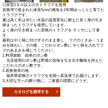
◎良型1キロ以上の大トラフグを使用
若狭湾で産まれた体長5cmの稚魚を2年間ゆっくりと育てた
トラフグです。
夏は高く冬は冷たい水温の温度変化に耐えた良く身の引き
締まったトラフグを使用しています。
よく身の引き締まった若狭のトラフグを テッサにして食
す。
最初はやく味に付けずそのまま食し、 フグのくさみ・うま
みを味わい、その後、こだわりポン酢に やく味を入れてフ
グのあまみを感じてください。
1.料理旅館 由幸のポン酢
当店使用のポン酢は野菜の旨味を引き出す酸味を抑えた
こだわりのポン酢です。
2.若狭発祥の地
福井県若狭のトラフグを全国へ直送便でお届けします。
3.大切な方への贈り物に、ご家庭の団欒にどうぞ。
カタログを請求する