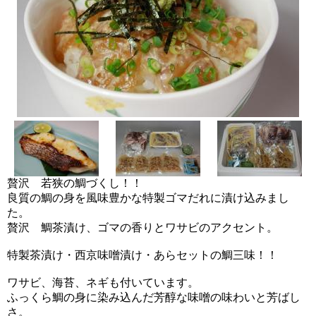
贅沢 若狭の鯛づくし！！
良質の鯛の身を風味豊かな特製ゴマだれに漬け込みまし
た。
贅沢 鯛茶漬け、ゴマの香りとワサビのアクセント。
特製茶漬け・西京味噌漬け・あらセットの鯛三味！！
ワサビ、海苔、ネギも付いています。
ふっくら鯛の身に染み込んだ芳醇な味噌の味わいと芳ばし
さ。