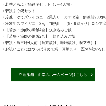
若狭とらふぐ鍋鉄刺セット（3～4人前）
若狭ふぐ鍋セット
冷凍 ゆでズワイガニ 2尾入り カナダ産 解凍前900g×
冷凍生ズワイガニ 2kg 加熱用 （8～9肩入り）ロシア
【若狭・漁師の鯛飯4合】炊き込みご飯
【若狭・漁師の鯛飯2合】 炊き込みご飯
若狭・鯛三味4人前（鯛茶漬け、味噌漬け、鯛アラ）】
お祝いごとにはやっぱりめで鯛！真鯛丸々一匹or3枚おろしセ
料理旅館 由幸のホームページはこちら