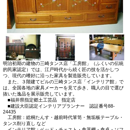
明治初期の建物の三崎タンス店「工房館」（ふくいの伝統
的民家認定）では、江戸時代から続く匠の技を活かしつ
つ、現代の嗜好に沿った家具を製造販売しています。
また、３階建てビルの三崎タンス店「インテリア館」で
は、全国各地の家具メーカーを見て歩き、職人の目で選び
抜いた逸品を展示販売しています。
■福井県指定郷土工芸品 指定店
■建設大臣認定インテリアプランナー 認証番号88-
24435
工房館：総桐たんす・越前時代箪笥・無垢板テーブル・
タンス削り直し など
インテリア館：ベッド・チェスト・食器棚・食卓・ソフ