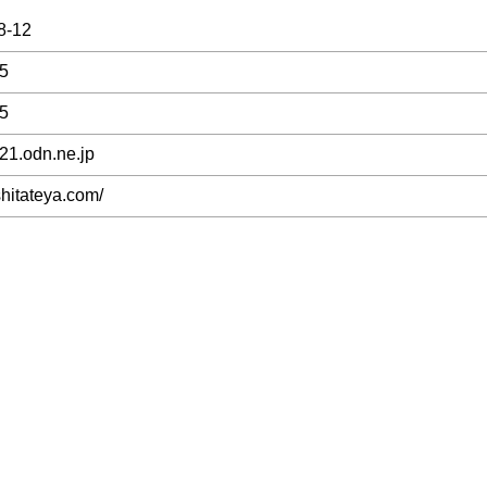
-12
5
5
21.odn.ne.jp
shitateya.com/