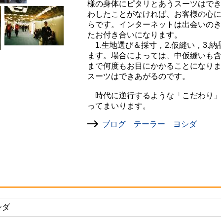
様の身体にピタリとあうスーツはで
わしたことがなければ、お客様の心
らです。インターネットは出会いの
たお付き合いになります。
1.生地選び＆採寸，2.仮縫い，3.
ます。場合によっては、中仮縫いも
まで何度もお目にかかることになり
スーツはできあがるのです。
時代に逆行するような「こだわり」
ってまいります。
ブログ テーラー ヨシダ
シダ