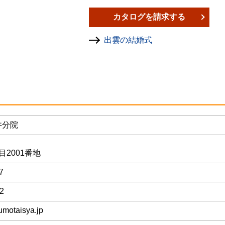
カタログを請求する
出雲の結婚式
井分院
目2001番地
7
2
umotaisya.jp