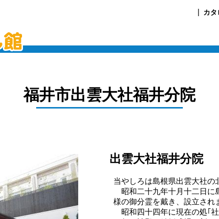
カタ
福井市
出雲大社福井分院
出雲大社福井分院
当やしろは島根県出雲大社の
昭和二十九年十月十二日に島
様の御分霊を戴き、設立され
昭和四十四年に現在の処｢社