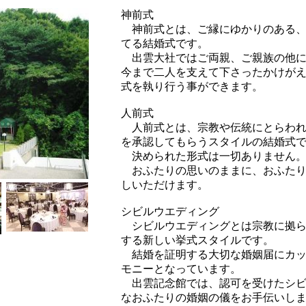
神前式
神前式とは、ご縁にゆかりのある、
てる結婚式です。
出雲大社ではご両親、ご親族の他に
今まで二人を支えて下さったかけが
式を執り行う事ができます。
人前式
人前式とは、宗教や伝統にとらわれ
を承認してもらうスタイルの結婚式
決められた形式は一切ありません
おふたりの思いのままに、おふたり
しいただけます。
シビルウエディング
シビルウエディングとは宗教に拠ら
する新しい挙式スタイルです。
結婚を証明する大切な婚姻届にカッ
モニーとなっています。
出雲記念館では、認可を受けたシビ
なおふたりの婚姻の儀をお手伝いし