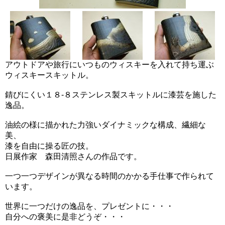
アウトドアや旅行にいつものウィスキーを入れて持ち運ぶ
ウィスキースキットル。
錆びにくい１８-８ステンレス製スキットルに漆芸を施した
逸品。
油絵の様に描かれた力強いダイナミックな構成、繊細な
美、
漆を自由に操る匠の技。
日展作家 森田清照さんの作品です。
一つ一つデザインが異なる時間のかかる手仕事で作られて
います。
世界に一つだけの逸品を、プレゼントに・・・
自分への褒美に是非どうぞ・・・