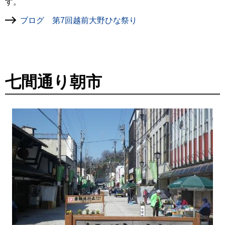
す。
ブログ 第7回越前大野ひな祭り
七間通り朝市