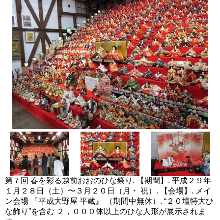
第７回 春を彩る越前おおのひな祭り. 【期間】. 平成２９年
１月２８日（土）〜３月２０日（月・ 祝）. 【会場】. メイ
ン会場 『平成大野屋 平蔵』 （期間中無休）. “２０壇特大ひ
な飾り”を含む ２，０００体以上のひな人形が展示されま