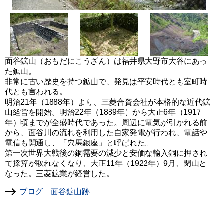
面谷鉱山（おもだにこうざん）は福井県大野市大谷にあっ
た鉱山。
非常に古い歴史を持つ鉱山で、発見は平安時代とも室町時
代とも言われる。
明治21年（1888年）より、三菱合資会社が本格的な近代鉱
山経営を開始。明治22年（1889年）から大正6年（1917
年）頃までが全盛時代であった。周辺に電気が引かれる前
から、面谷川の流れを利用した自家発電が行われ、電話や
電信も開通し、「穴馬銀座」と呼ばれた。
第一次世界大戦後の銅需要の減少と安価な輸入銅に押され
て採算が取れなくなり、大正11年（1922年）9月、閉山と
なった。三菱鉱業が経営した。
ブログ 面谷鉱山跡