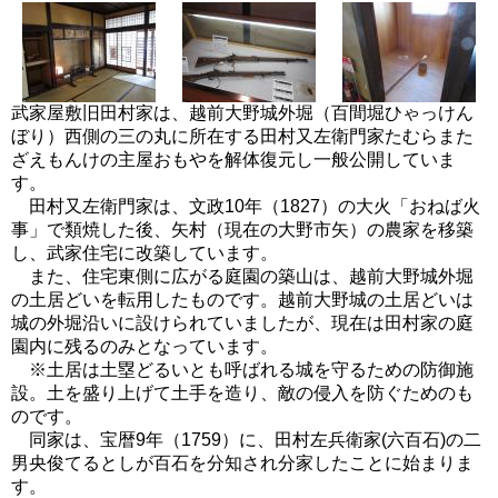
武家屋敷旧田村家は、越前大野城外堀（百間堀ひゃっけん
ぼり）西側の三の丸に所在する田村又左衛門家たむらまた
ざえもんけの主屋おもやを解体復元し一般公開していま
す。
田村又左衛門家は、文政10年（1827）の大火「おねば火
事」で類焼した後、矢村（現在の大野市矢）の農家を移築
し、武家住宅に改築しています。
また、住宅東側に広がる庭園の築山は、越前大野城外堀
の土居どいを転用したものです。越前大野城の土居どいは
城の外堀沿いに設けられていましたが、現在は田村家の庭
園内に残るのみとなっています。
※土居は土塁どるいとも呼ばれる城を守るための防御施
設。土を盛り上げて土手を造り、敵の侵入を防ぐためのも
のです。
同家は、宝暦9年（1759）に、田村左兵衛家(六百石)の二
男央俊てるとしが百石を分知され分家したことに始まりま
す。