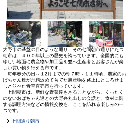
大野市の碁盤の目のような通り、その七間朝市通りにたつ
朝市は、４００年以上の歴史を誇っています。全国的にも
珍しい地面に農産物や加工品を並べ生産者とお客さんが楽
しい買い物を行える市です。
毎年春分の日～１2月までの朝７時～１１時頃、農家のお
ばちゃん達が丹精込めて育てた農産物を路上にところせま
しと並べた青空直売市を行っています。
七間朝市は、新鮮な野菜達もさることながら、くったく
のないおばちゃん達との大野弁丸出しの会話と、食材に関
する調理方法などの情報交換も、ここを訪れる楽しみの一
つです。
七間通り朝市