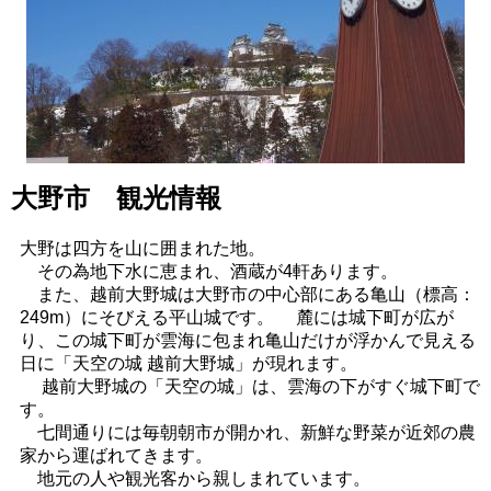
大野市 観光情報
大野は四方を山に囲まれた地。
その為地下水に恵まれ、酒蔵が4軒あります。
また、越前大野城は大野市の中心部にある亀山（標高：
249m）にそびえる平山城です。 麓には城下町が広が
り、この城下町が雲海に包まれ亀山だけが浮かんで見える
日に「天空の城 越前大野城」が現れます。
越前大野城の「天空の城」は、雲海の下がすぐ城下町で
す。
七間通りには毎朝朝市が開かれ、新鮮な野菜が近郊の農
家から運ばれてきます。
地元の人や観光客から親しまれています。